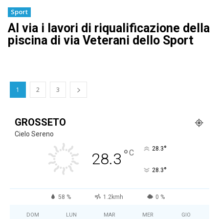
Sport
Al via i lavori di riqualificazione della
piscina di via Veterani dello Sport
1
2
3
GROSSETO
Cielo Sereno
°
28.3
°
C
28.3
°
28.3
58 %
1.2kmh
0 %
DOM
LUN
MAR
MER
GIO