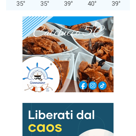
35
°
35
°
39
°
40
°
39
°