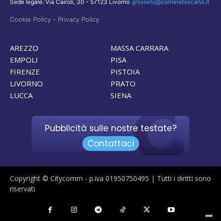
Sede legale: Via Cairoli, 30 - 57123 Livorno
grosseto@corrieretoscano.it
-
Cookie Policy
Privacy Policy
AREZZO
MASSA CARRARA
EMPOLI
PISA
FIRENZE
PISTOIA
LIVORNO
PRATO
LUCCA
SIENA
Pubblicità sulle nostre testate?
Contattaci
Copyright © Citycomm - p.iva 01950750495 | Tutti i diritti sono
riservati