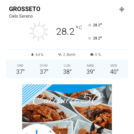
GROSSETO
Cielo Sereno
°
28.2
°
C
28.2
°
28.2
64 %
2.3kmh
0 %
SAB
DOM
LUN
MAR
MER
37
°
37
°
38
°
39
°
40
°