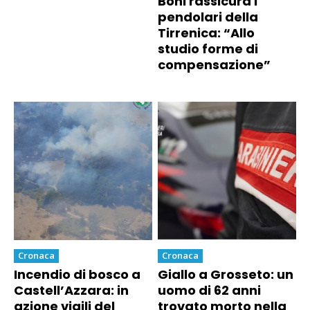
Boni rassicura i
pendolari della
Tirrenica: “Allo
studio forme di
compensazione”
Cronaca
Cronaca
Incendio di bosco a
Giallo a Grosseto: un
Castell’Azzara: in
uomo di 62 anni
azione vigili del
trovato morto nella