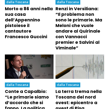
dalla Toscana
dalla Toscana
Morto a 86 anni nella
Renzi in Versiliana:
sua casa
“Il problema non
dell’Appennino
sono le primarie. Ma
pistoiese il
Meloni che vuole
cantautore
andare al Quirinale
Francesco Guccini
con Vannacci
premier e Salvini al
Viminale”
dalla Toscana
dalla Toscana
Conte a Capalbio:
La terra trema nella
“Le primarie siamo
Toscana del nord
d’accordo che si
ovest: epicentro a
fanno. La politica
ovest di Pisa