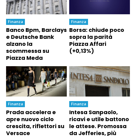
Finanza
Finanza
Banco Bpm, Barclays
Borsa: chiude poco
e Deutsche Bank
sopra la parità
alzano la
Piazza Affari
scommessa su
(+0,13%)
Piazza Meda
Finanza
Finanza
Prada accelera e
Intesa Sanpaolo,
apre nuovo ciclo
ricavi e utile battono
crescita, riflettori su
le attese. Promossa
Versace
da Jefferies, più