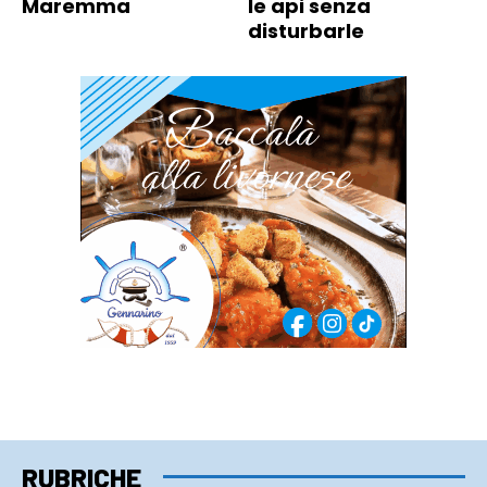
Maremma
le api senza
disturbarle
RUBRICHE