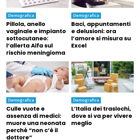
Demografica
Demografica
Pillola, anello
Baci, appuntamenti
vaginale e impianto
e delusioni: ora
sottocutaneo:
l’amore si misura su
l’allerta Aifa sul
Excel
rischio meningioma
Demografica
Demografica
Culle vuote e
L’Italia dei traslochi,
assenza di medici:
dove si va per vivere
muore una neonata
meglio
perché “non c’è il
dottore”