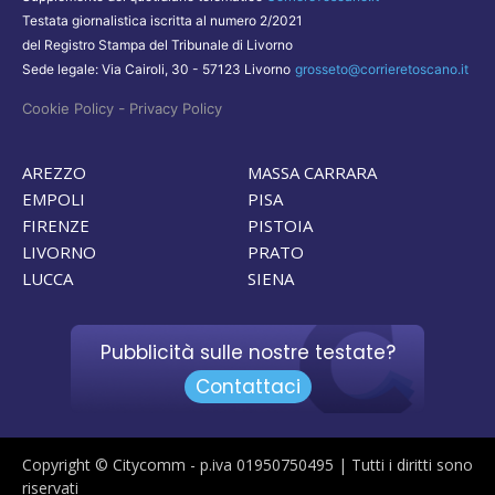
Testata giornalistica iscritta al numero 2/2021
del Registro Stampa del Tribunale di Livorno
Sede legale: Via Cairoli, 30 - 57123 Livorno
grosseto@corrieretoscano.it
-
Cookie Policy
Privacy Policy
AREZZO
MASSA CARRARA
EMPOLI
PISA
FIRENZE
PISTOIA
LIVORNO
PRATO
LUCCA
SIENA
Pubblicità sulle nostre testate?
Contattaci
Copyright © Citycomm - p.iva 01950750495 | Tutti i diritti sono
riservati