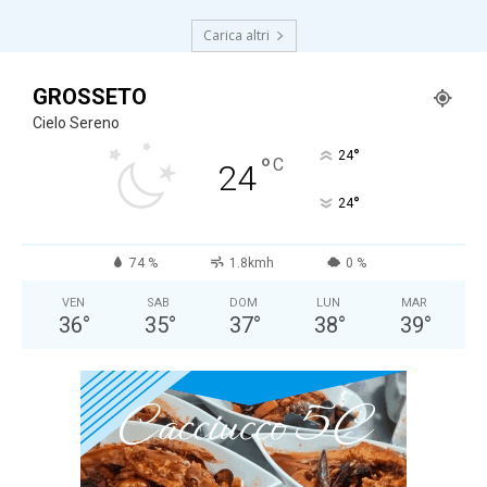
Carica altri
GROSSETO
Cielo Sereno
°
24
°
C
24
°
24
74 %
1.8kmh
0 %
VEN
SAB
DOM
LUN
MAR
36
°
35
°
37
°
38
°
39
°