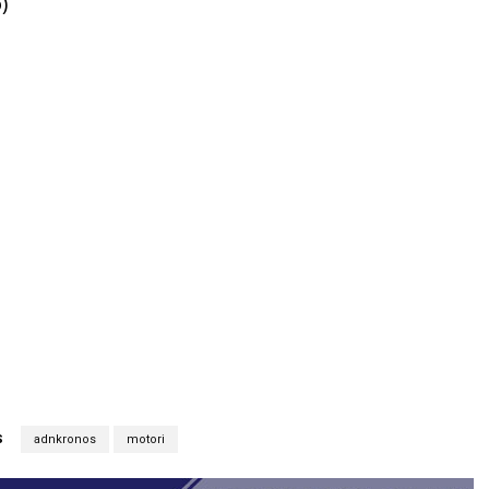
)
S
adnkronos
motori