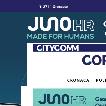
27.1
C
Grosseto
CRONACA
POL