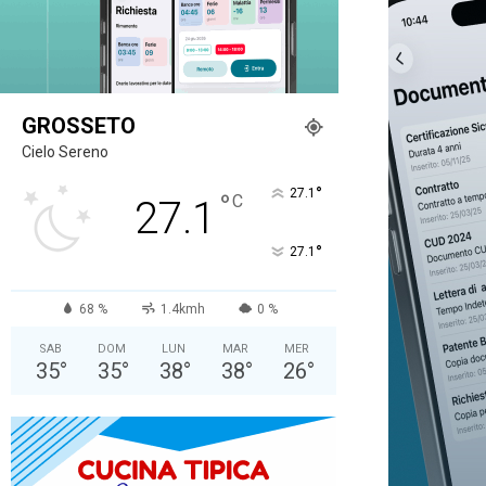
GROSSETO
Cielo Sereno
°
27.1
°
C
27.1
°
27.1
68 %
1.4kmh
0 %
SAB
DOM
LUN
MAR
MER
35
°
35
°
38
°
38
°
26
°