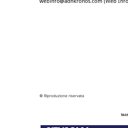
webinfo@adnkronos.com (Web Info
© Riproduzione riservata
TAG