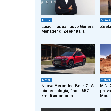
Motori
Motori
Lucio Tropea nuovo General
Zeekr
Manager di Zeekr Italia
Motori
Motori
Nuova Mercedes-Benz GLA:
MINI 
più tecnologia, fino a 657
prova
km di autonomia
Mount