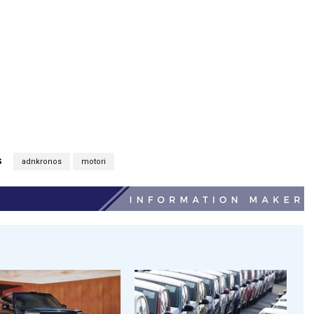
S
adnkronos
motori