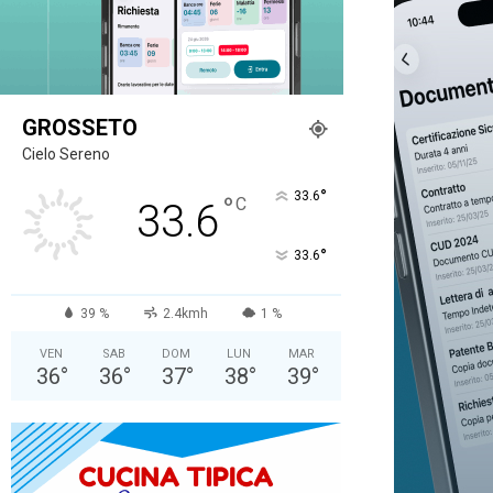
GROSSETO
Cielo Sereno
°
33.6
°
C
33.6
°
33.6
39 %
2.4kmh
1 %
VEN
SAB
DOM
LUN
MAR
36
°
36
°
37
°
38
°
39
°