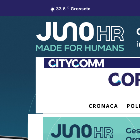
33.6
C
Grosseto
CRONACA
POL