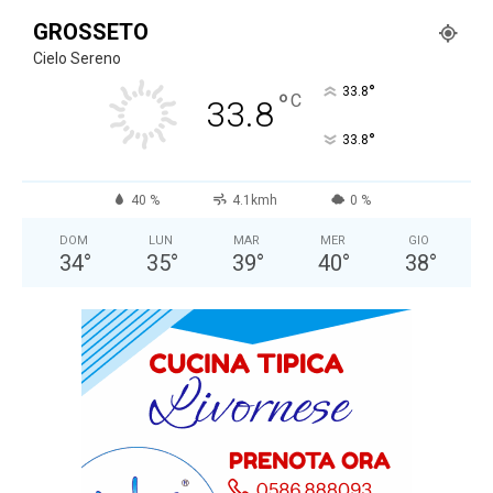
GROSSETO
Cielo Sereno
°
33.8
°
C
33.8
°
33.8
40 %
4.1kmh
0 %
DOM
LUN
MAR
MER
GIO
34
°
35
°
39
°
40
°
38
°