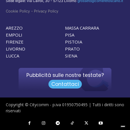
Sede legale: Via Cairoli, 30 - 57123 Livorno
grosseto@corrieretoscano.it
-
Cookie Policy
Privacy Policy
AREZZO
MASSA CARRARA
EMPOLI
PISA
FIRENZE
PISTOIA
LIVORNO
PRATO
LUCCA
SIENA
Pubblicità sulle nostre testate?
Contattaci
Copyright © Citycomm - p.iva 01950750495 | Tutti i diritti sono
riservati