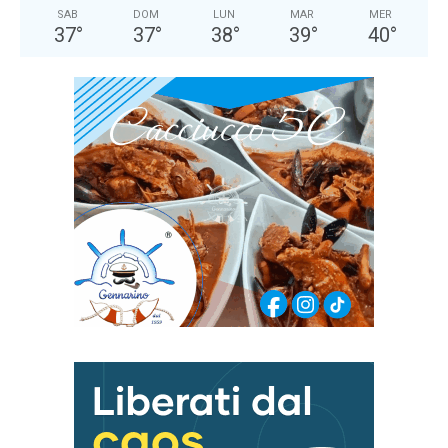
SAB
DOM
LUN
MAR
MER
37
°
37
°
38
°
39
°
40
°