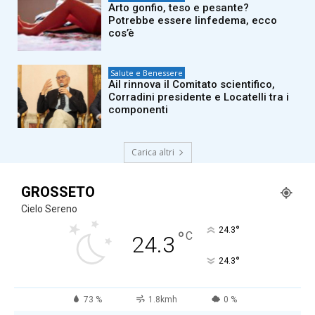
Arto gonfio, teso e pesante?
Potrebbe essere linfedema, ecco
cos’è
Salute e Benessere
Ail rinnova il Comitato scientifico,
Corradini presidente e Locatelli tra i
componenti
Carica altri
GROSSETO
Cielo Sereno
°
24.3
°
C
24.3
°
24.3
73 %
1.8kmh
0 %