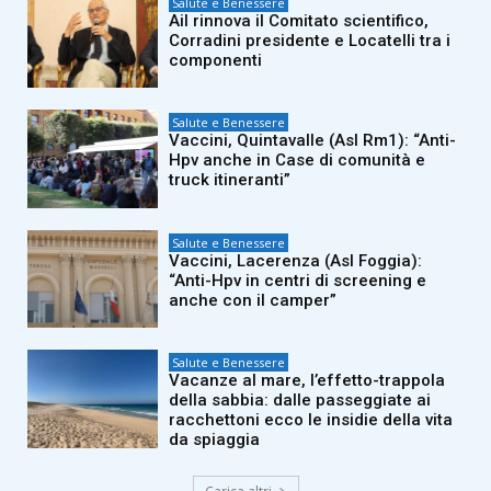
Salute e Benessere
Ail rinnova il Comitato scientifico,
Corradini presidente e Locatelli tra i
componenti
Salute e Benessere
Vaccini, Quintavalle (Asl Rm1): “Anti-
Hpv anche in Case di comunità e
truck itineranti”
Salute e Benessere
Vaccini, Lacerenza (Asl Foggia):
“Anti-Hpv in centri di screening e
anche con il camper”
Salute e Benessere
Vacanze al mare, l’effetto-trappola
della sabbia: dalle passeggiate ai
racchettoni ecco le insidie della vita
da spiaggia