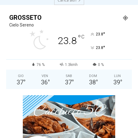
Carica altri
GROSSETO
Cielo Sereno
°
23.8
°
C
23.8
°
23.8
76 %
1.3kmh
0 %
GIO
VEN
SAB
DOM
LUN
37
°
36
°
37
°
38
°
39
°