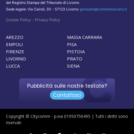
del Registro Stampa del Tribunale di Livorno
Sede legale: Via Cairoli, 30 - 57123 Livorno
grosseto@corrieretoscano.it
-
Cookie Policy
Privacy Policy
AREZZO
MASSA CARRARA
EMPOLI
PISA
FIRENZE
PISTOIA
LIVORNO
PRATO
LUCCA
SIENA
Pubblicità sulle nostre testate?
Contattaci
Copyright © Citycomm - p.iva 01950750495 | Tutti i diritti sono
riservati