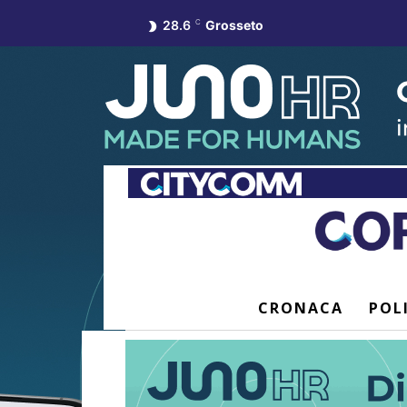
28.6
C
Grosseto
CRONACA
POL