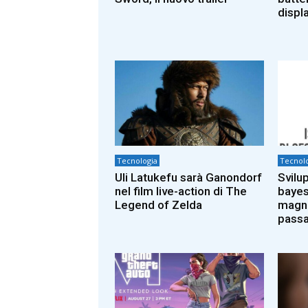
displa
Tecnologia
Tecnolo
Uli Latukefu sarà Ganondorf
Svilu
nel film live-action di The
bayes
Legend of Zelda
magni
passa