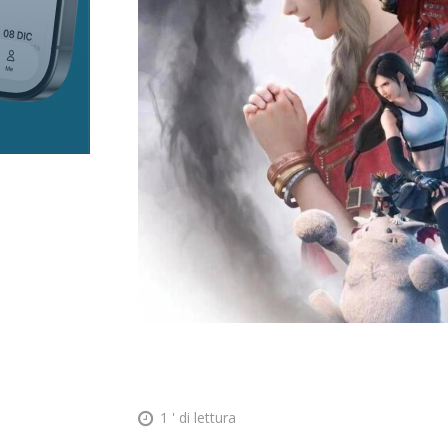
1
' di lettura