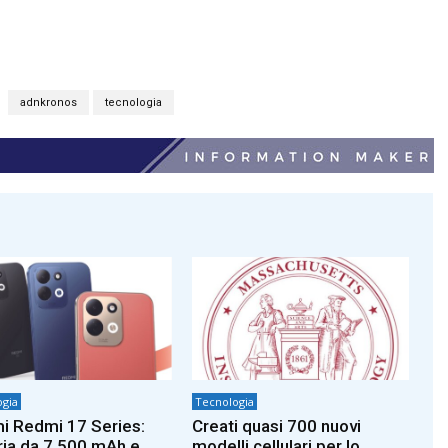
adnkronos
tecnologia
gia
Tecnologia
i Redmi 17 Series:
Creati quasi 700 nuovi
ria da 7.500 mAh e
modelli cellulari per lo