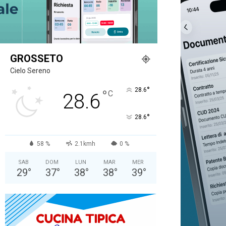
GROSSETO
Cielo Sereno
°
28.6
°
C
28.6
°
28.6
58 %
2.1kmh
0 %
SAB
DOM
LUN
MAR
MER
29
°
37
°
38
°
38
°
39
°