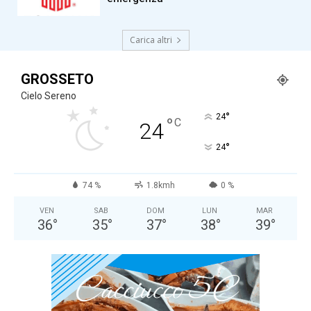
Carica altri
GROSSETO
Cielo Sereno
°
24
°
C
24
°
24
74 %
1.8kmh
0 %
VEN
SAB
DOM
LUN
MAR
36
°
35
°
37
°
38
°
39
°