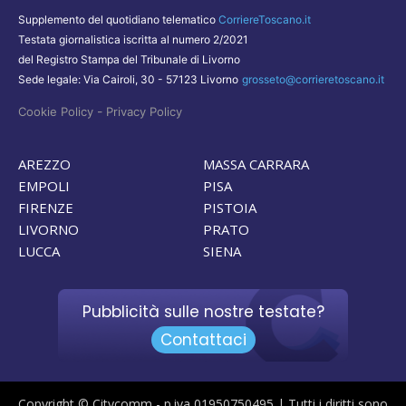
Supplemento del quotidiano telematico
CorriereToscano.it
Testata giornalistica iscritta al numero 2/2021
del Registro Stampa del Tribunale di Livorno
Sede legale: Via Cairoli, 30 - 57123 Livorno
grosseto@corrieretoscano.it
-
Cookie Policy
Privacy Policy
AREZZO
MASSA CARRARA
EMPOLI
PISA
FIRENZE
PISTOIA
LIVORNO
PRATO
LUCCA
SIENA
Pubblicità sulle nostre testate?
Contattaci
Copyright © Citycomm - p.iva 01950750495 | Tutti i diritti sono