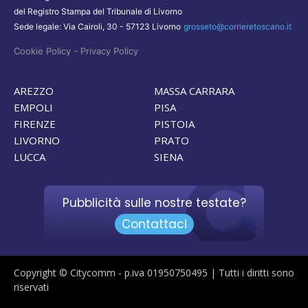
del Registro Stampa del Tribunale di Livorno
Sede legale: Via Cairoli, 30 - 57123 Livorno
grosseto@corrieretoscano.it
-
Cookie Policy
Privacy Policy
AREZZO
MASSA CARRARA
EMPOLI
PISA
FIRENZE
PISTOIA
LIVORNO
PRATO
LUCCA
SIENA
Pubblicità sulle nostre testate?
Contattaci
Copyright © Citycomm - p.iva 01950750495 | Tutti i diritti sono
riservati