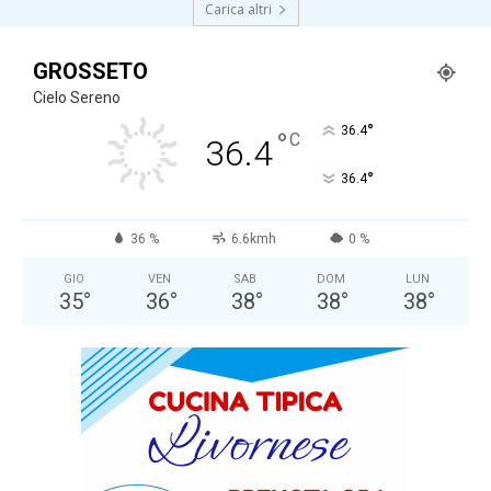
Carica altri
GROSSETO
Cielo Sereno
°
36.4
°
C
36.4
°
36.4
36 %
6.6kmh
0 %
GIO
VEN
SAB
DOM
LUN
35
°
36
°
38
°
38
°
38
°