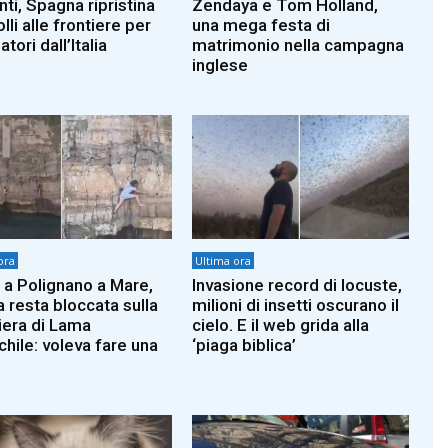
ti, Spagna ripristina
Zendaya e Tom Holland,
lli alle frontiere per
una mega festa di
atori dall’Italia
matrimonio nella campagna
inglese
ora
Ultima ora
 a Polignano a Mare,
Invasione record di locuste,
a resta bloccata sulla
milioni di insetti oscurano il
iera di Lama
cielo. E il web grida alla
hile: voleva fare una
‘piaga biblica’