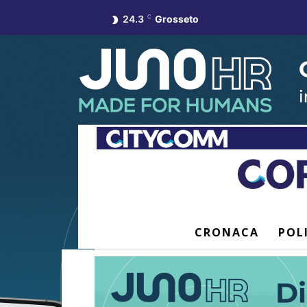
24.3
C
Grosseto
CRONACA
POL