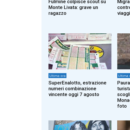
Fulmine colpisce scout su
Migran
Monte Livata: grave un
contro
ragazzo
viaggi
Ultima ora
Ultima 
SuperEnalotto, estrazione
Paura
numeri combinazione
turist
vincente oggi 7 agosto
scogl
Monac
foto