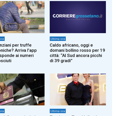
ora
Ultima ora
nziani per truffe
Caldo africano, oggi e
oniche? Arriva l’app
domani bollino rosso per 19
isponde ai numeri
città: “Al Sud ancora picchi
sciuti
di 39 gradi”
ora
Ultima ora