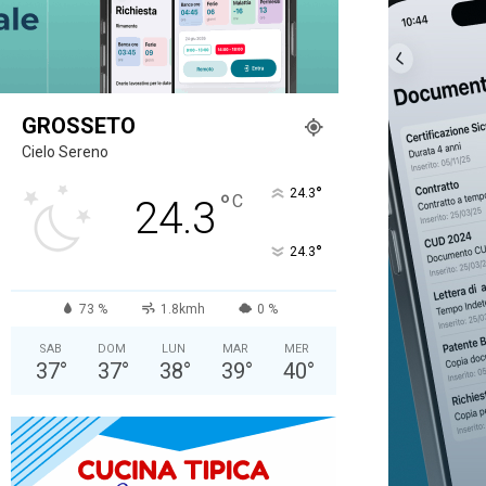
GROSSETO
Cielo Sereno
°
24.3
°
C
24.3
°
24.3
73 %
1.8kmh
0 %
SAB
DOM
LUN
MAR
MER
37
°
37
°
38
°
39
°
40
°