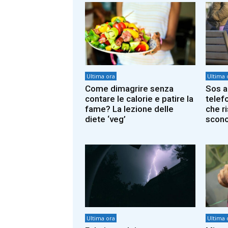
Ultima ora
Ultima 
Come dimagrire senza
Sos a
contare le calorie e patire la
telef
fame? La lezione delle
che r
diete ‘veg’
scono
Ultima ora
Ultima 