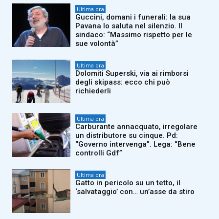
Ultima ora
Guccini, domani i funerali: la sua
Pavana lo saluta nel silenzio. Il
sindaco: “Massimo rispetto per le
sue volontà”
Ultima ora
Dolomiti Superski, via ai rimborsi
degli skipass: ecco chi può
richiederli
Ultima ora
Carburante annacquato, irregolare
un distributore su cinque. Pd:
“Governo intervenga”. Lega: “Bene
controlli Gdf”
Ultima ora
Gatto in pericolo su un tetto, il
‘salvataggio’ con… un’asse da stiro