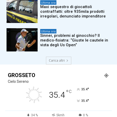
Ultima ora
Maxi sequestro di giocattoli
contraffatti: oltre 935mila prodotti
irregolari, denunciato imprenditore
Ultima ora
Sinner, problemi al ginocchio? Il
medico-fisiatra: “Giuste le cautele in
vista degli Us Open”
Carica altri
GROSSETO
Cielo Sereno
°
35.4
°
C
35.4
°
35.4
34 %
5kmh
0 %