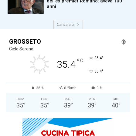
dell’ex premier Romano: aveva 100
anni
Carica altri
GROSSETO
Cielo Sereno
°
35.4
°
C
35.4
°
35.4
36 %
6.2kmh
0 %
DOM
LUN
MAR
MER
GIO
35
°
35
°
39
°
39
°
40
°