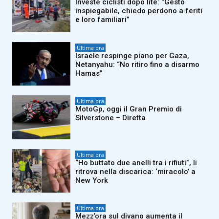
Investe ciclisti dopo lite: “Gesto
inspiegabile, chiedo perdono a feriti
e loro familiari”
Ultima ora
Israele respinge piano per Gaza,
Netanyahu: “No ritiro fino a disarmo
Hamas”
Ultima ora
MotoGp, oggi il Gran Premio di
Silverstone – Diretta
Ultima ora
“Ho buttato due anelli tra i rifiuti”, li
ritrova nella discarica: ‘miracolo’ a
New York
Ultima ora
Mezz’ora sul divano aumenta il