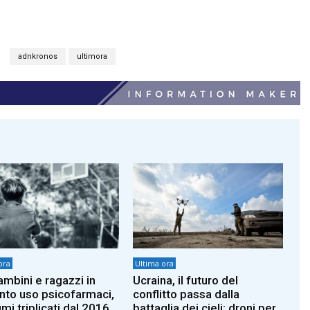
adnkronos
ultimora
ora
Ultima ora
ambini e ragazzi in
Ucraina, il futuro del
to uso psicofarmaci,
conflitto passa dalla
mi triplicati dal 2016
battaglia dei cieli: droni per