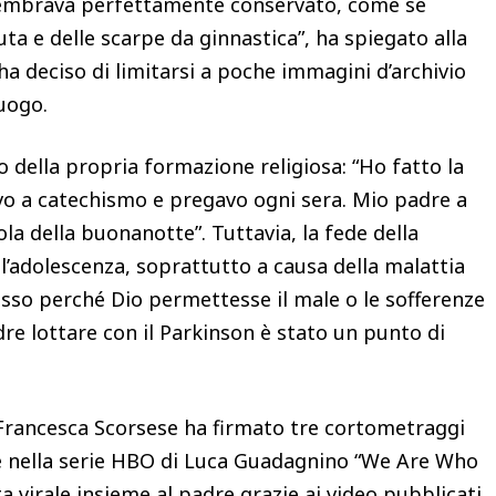
sembrava perfettamente conservato, come se
 e delle scarpe da ginnastica”, ha spiegato alla
ta ha deciso di limitarsi a poche immagini d’archivio
luogo.
 della propria formazione religiosa: “Ho fatto la
o a catechismo e pregavo ogni sera. Mio padre a
la della buonanotte”. Tuttavia, la fede della
l’adolescenza, soprattutto a causa della malattia
sso perché Dio permettesse il male o le sofferenze
e lottare con il Parkinson è stato un punto di
, Francesca Scorsese ha firmato tre cortometraggi
ne nella serie HBO di Luca Guadagnino “We Are Who
a virale insieme al padre grazie ai video pubblicati