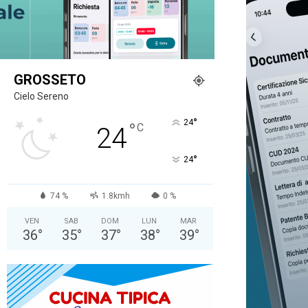
GROSSETO
Cielo Sereno
°
24
°
C
24
°
24
74 %
1.8kmh
0 %
VEN
SAB
DOM
LUN
MAR
36
°
35
°
37
°
38
°
39
°