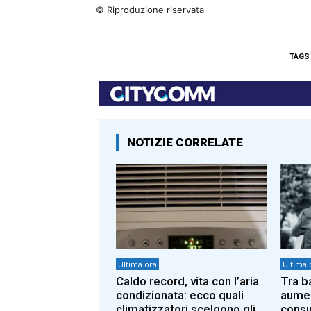
© Riproduzione riservata
TAGS
NOTIZIE CORRELATE
Ultima ora
Ultima 
Caldo record, vita con l’aria
Tra b
condizionata: ecco quali
aumen
climatizzatori scelgono gli
consu