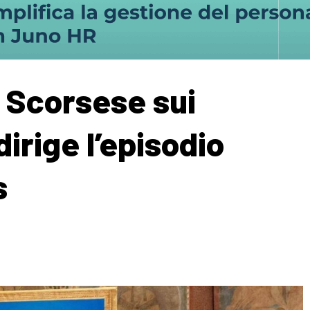
n Scorsese sui
 dirige l’episodio
s