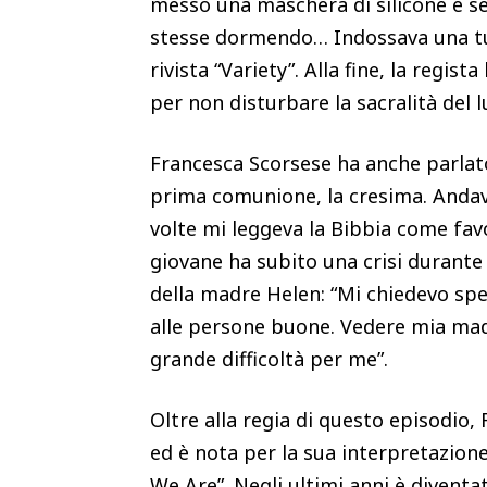
messo una maschera di silicone e 
stesse dormendo… Indossava una tuta
rivista “Variety”. Alla fine, la regis
per non disturbare la sacralità del 
Francesca Scorsese ha anche parlato
prima comunione, la cresima. Andav
volte mi leggeva la Bibbia come favo
giovane ha subito una crisi durante 
della madre Helen: “Mi chiedevo spe
alle persone buone. Vedere mia madr
grande difficoltà per me”.
Oltre alla regia di questo episodio
ed è nota per la sua interpretazio
We Are”. Negli ultimi anni è diventat