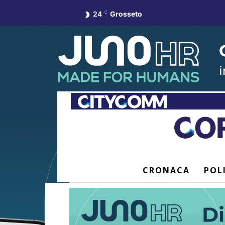
24
C
Grosseto
CRONACA
POL