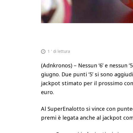
1
' di lettura
(Adnkronos) – Nessun ‘6’ e nessun ‘5
giugno. Due punti ‘5’ si sono aggiudi
jackpot stimato per il prossimo conc
euro.
Al SuperEnalotto si vince con punteg
premi è legata anche al jackpot com