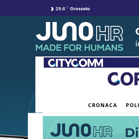
29.6
C
Grosseto
CRONACA
POL