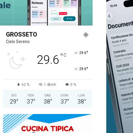
GROSSETO
Cielo Sereno
°
29.6
°
C
29.6
°
29.6
62 %
1.4kmh
0 %
GIO
VEN
SAB
DOM
LUN
29
°
37
°
38
°
37
°
38
°