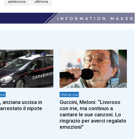
adnkronos
ultimora
ora
Ultima ora
, anziana uccisa in
Guccini, Meloni: “Livoroso
arrestato il nipote
con me, ma continuo a
cantare le sue canzoni. Lo
ringrazio per averci regalato
emozioni”