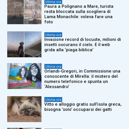
Ultima ora
Paura a Polignano a Mare, turista
resta bloccata sulla scogliera di
Lama Monachile: voleva fare una
foto
Ultima ora
Invasione record di locuste, milioni di
insetti oscurano il cielo. E il web
grida alla ‘piaga biblica’
Ultima ora
Orlandi-Gregori, in Commissione una
conoscente di Mirella: il mistero del
numero telefonico e spunta un
‘Alessandro’
Ultima ora
Vitto e alloggio gratis sull’isola greca,
bisogna ‘solo’ occuparsi dei gatti