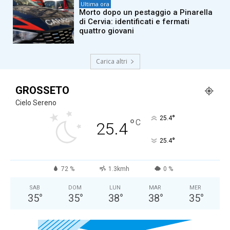
Ultima ora
Morto dopo un pestaggio a Pinarella
di Cervia: identificati e fermati
quattro giovani
Carica altri
GROSSETO
Cielo Sereno
°
25.4
°
C
25.4
°
25.4
72 %
1.3kmh
0 %
SAB
DOM
LUN
MAR
MER
35
°
35
°
38
°
38
°
35
°