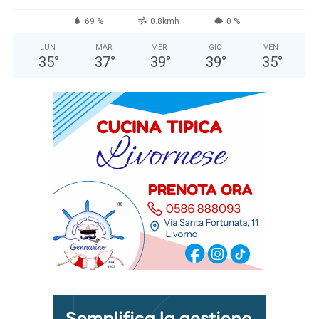
69 %
0.8kmh
0 %
LUN
MAR
MER
GIO
VEN
35
°
37
°
39
°
39
°
35
°