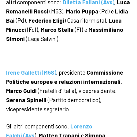
altri componenti sono:
Diletta Fallani
(Avs
)
,
Luca
Romanelli Rossi
(M5S),
Mario Puppa
(Pd) e
Lidia
Bai
(Pd),
Federico Eligi
(Casa riformista),
Luca
Minucci
(FdI),
Marco Stella
(FI) e
Massimiliano
Simoni
(Lega Salvini).
Irene Galletti
(
M5S
)
, presidente
Commissione
Politiche europee e relazioni internazionali.
Marco Guidi
(Fratelli d’Italia), vicepresidente.
Serena Spinelli
(Partito democratico),
vicepresidente segretario
Gli altri componenti sono:
Lorenzo
Falchi (Avs
),
Matteo Trapani
e
Simona