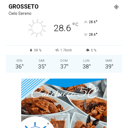
GROSSETO
Cielo Sereno
°
28.6
°
C
28.6
°
28.6
58 %
1.7kmh
0 %
VEN
SAB
DOM
LUN
MAR
36
°
35
°
37
°
38
°
39
°