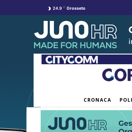
24.9
C
Grosseto
CRONACA
POL