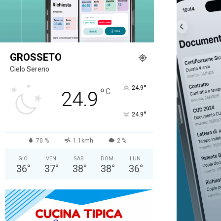
GROSSETO
Cielo Sereno
°
24.9
°
C
24.9
°
24.9
70 %
1.1kmh
2 %
GIO
VEN
SAB
DOM
LUN
36
°
37
°
38
°
38
°
36
°