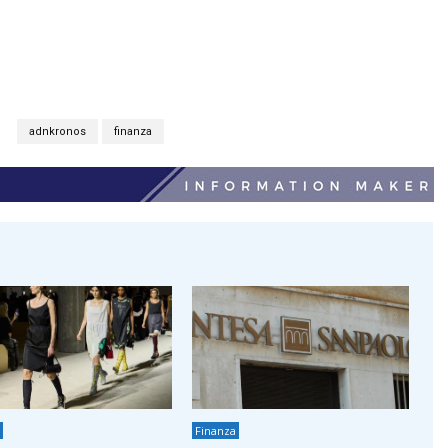
S
adnkronos
finanza
Finanza