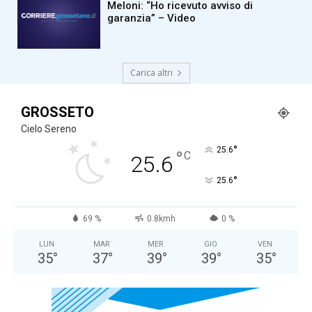
Meloni: “Ho ricevuto avviso di
garanzia” – Video
Carica altri
GROSSETO
Cielo Sereno
°
25.6
°
C
25.6
°
25.6
69 %
0.8kmh
0 %
LUN
MAR
MER
GIO
VEN
35
°
37
°
39
°
39
°
35
°