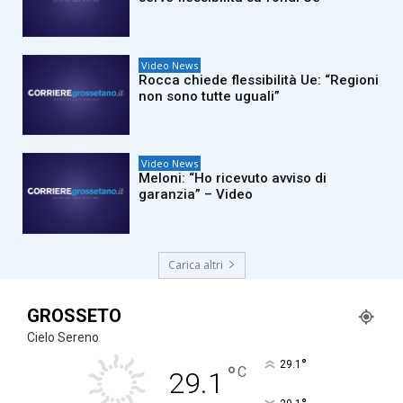
Video News
Rocca chiede flessibilità Ue: “Regioni
non sono tutte uguali”
Video News
Meloni: “Ho ricevuto avviso di
garanzia” – Video
Carica altri
GROSSETO
Cielo Sereno
°
29.1
°
C
29.1