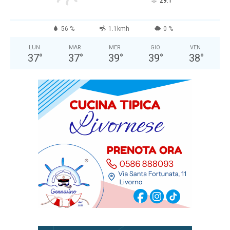
°
29.1
56 %
1.1kmh
0 %
LUN
MAR
MER
GIO
VEN
37
°
37
°
39
°
39
°
38
°