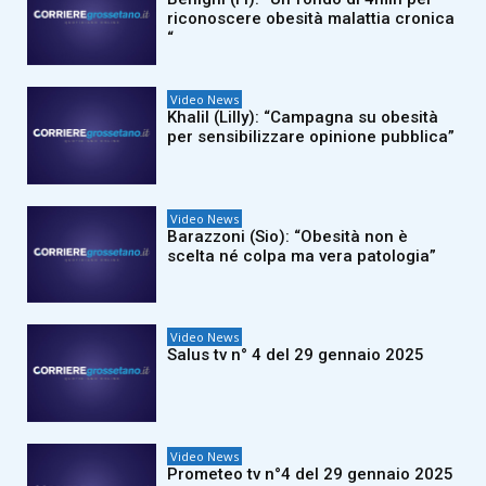
riconoscere obesità malattia cronica
“
Video News
Khalil (Lilly): “Campagna su obesità
per sensibilizzare opinione pubblica”
Video News
Barazzoni (Sio): “Obesità non è
scelta né colpa ma vera patologia”
Video News
Salus tv n° 4 del 29 gennaio 2025
Video News
Prometeo tv n°4 del 29 gennaio 2025