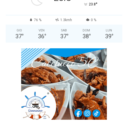
°
23.8
76 %
1.3kmh
0 %
GIO
VEN
SAB
DOM
LUN
37
°
36
°
37
°
38
°
39
°