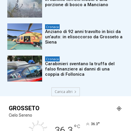
porzione di bosco a Manciano
Cronaca
Anziano di 92 anni travolto in bici da
un’auto: in elisoccorso da Grosseto a
Siena
Cronaca
Carabinieri sventano la truffa del
falso finanziere ai danni di una
coppia di Follonica
Carica altri
GROSSETO
Cielo Sereno
°
36.3
°
C
36.3