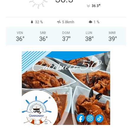
°
36.3
32 %
5.8kmh
1 %
VEN
SAB
DOM
LUN
MAR
36
°
36
°
37
°
38
°
39
°